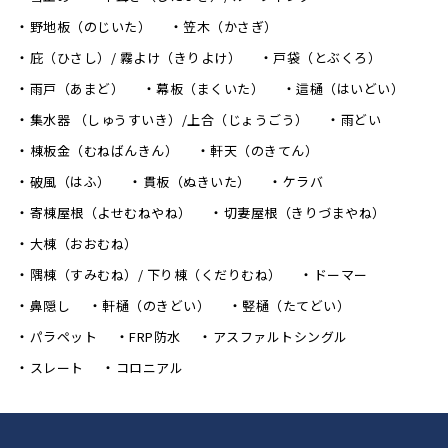
野地板（のじいた）
笠木（かさぎ）
庇（ひさし）/ 霧よけ（きりよけ）
戸袋（とぶくろ）
雨戸（あまど）
幕板（まくいた）
這樋（はいどい）
集水器 （しゅうすいき）/上合（じょうごう）
雨どい
棟板金（むねばんきん）
軒天（のきてん）
破風（はふ）
貫板（ぬきいた）
ケラバ
寄棟屋根（よせむねやね）
切妻屋根（きりづまやね）
大棟（おおむね）
隅棟（すみむね）/ 下り棟（くだりむね）
ドーマー
鼻隠し
軒樋（のきどい）
竪樋（たてどい）
パラペット
FRP防水
アスファルトシングル
スレート
コロニアル