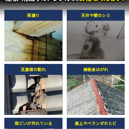
雨漏り
天井や壁のシミ
瓦屋根の割れ
棟板金はがれ
雨どいが外れている
屋上やベランダのヒビ