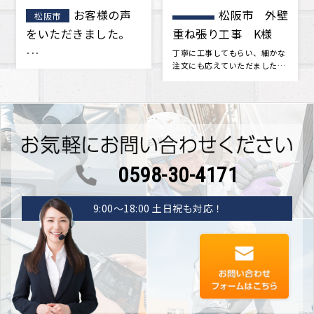
松阪市 外壁
松阪市 屋
松阪市
重ね張り工事 K様
根工事 葺き替え工
事 A様邸
丁寧に工事してもらい、細かな
今回築年数が15年をすぎ、一度
注文にも応えていただました。
点検をした方がいいかもしれな
新築当時に戻ったみたいです。
いと思い地元の屋根屋さんを探
つい･･･
しまし･･･
0598-30-4171
9:00〜18:00 土日祝も対応！