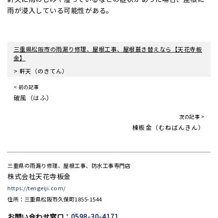
雨が浸入している可能性がある。
三重県松阪市の雨漏り修理、屋根工事、屋根葺き替えなら【天花寺板
金】
>
軒天（のきてん）
< 前の記事
破風（はふ）
次の記事 >
棟板金（むねばんきん）
三重県の雨漏り修理、屋根工事、防水工事専門店
株式会社天花寺板金
https://tengeiji.com/
住所：三重県松阪市久保町1855-1544
お問い合わせ窓口：
0598-30-4171