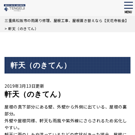
tog
nav
MENU
Skip
三重県松阪市の雨漏り修理、屋根工事、屋根葺き替えなら【天花寺板金】
to
>
軒天（のきてん）
main
content
軒天（のきてん）
2019年3月13日更新
軒天（のきてん）
屋根の真下部分にある壁、外壁から外側に出ている、屋根の裏
部分。
外壁や屋根同様、軒天も雨風や紫外線にさらされるため劣化し
やすい。
軒天に雨のしみや湿っているなどの症状があった場合、屋根に