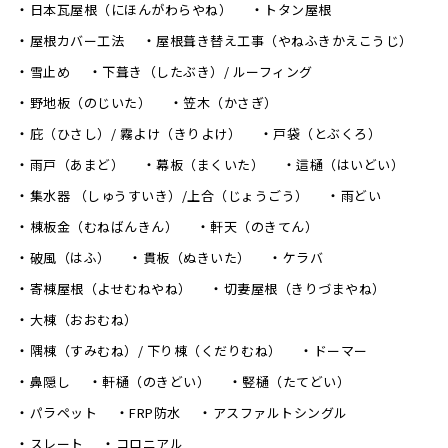
日本瓦屋根（にほんがわらやね）
トタン屋根
屋根カバー工法
屋根葺き替え工事（やねふきかえこうじ）
雪止め
下葺き（したぶき）/ ルーフィング
野地板（のじいた）
笠木（かさぎ）
庇（ひさし）/ 霧よけ（きりよけ）
戸袋（とぶくろ）
雨戸（あまど）
幕板（まくいた）
這樋（はいどい）
集水器 （しゅうすいき）/上合（じょうごう）
雨どい
棟板金（むねばんきん）
軒天（のきてん）
破風（はふ）
貫板（ぬきいた）
ケラバ
寄棟屋根（よせむねやね）
切妻屋根（きりづまやね）
大棟（おおむね）
隅棟（すみむね）/ 下り棟（くだりむね）
ドーマー
鼻隠し
軒樋（のきどい）
竪樋（たてどい）
パラペット
FRP防水
アスファルトシングル
スレート
コロニアル