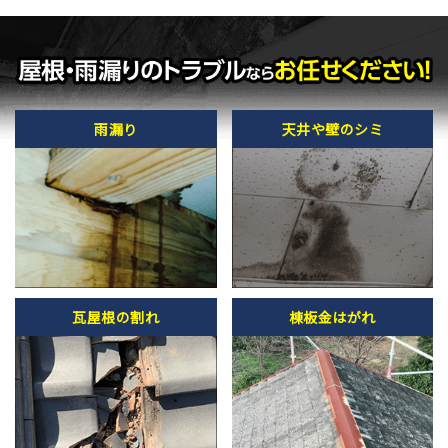
雨漏り
天井や壁のシミ
瓦屋根の割れ
棟板金はがれ