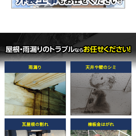
雨漏り
天井や壁のシミ
瓦屋根の割れ
棟板金はがれ