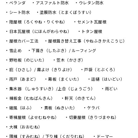
ベランダ
アスファルト防水
ウレタン防水
シート防水
塗膜防水（とまくぼうすい）
陸屋根（ろくやね・りくやね）
セメント瓦屋根
日本瓦屋根（にほんがわらやね）
トタン屋根
屋根カバー工法
屋根葺き替え工事（やねふきかえこうじ）
雪止め
下葺き（したぶき）/ ルーフィング
野地板（のじいた）
笠木（かさぎ）
庇（ひさし）/ 霧よけ（きりよけ）
戸袋（とぶくろ）
雨戸（あまど）
幕板（まくいた）
這樋（はいどい）
集水器 （しゅうすいき）/上合（じょうごう）
雨どい
棟板金（むねばんきん）
軒天（のきてん）
破風（はふ）
貫板（ぬきいた）
ケラバ
寄棟屋根（よせむねやね）
切妻屋根（きりづまやね）
大棟（おおむね）
隅棟（すみむね）/ 下り棟（くだりむね）
ドーマー