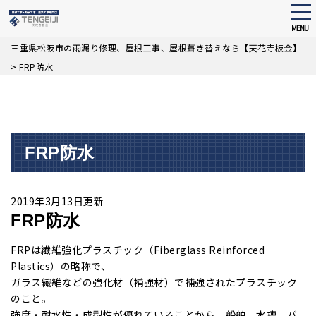
tog
nav
MENU
Skip
三重県松阪市の雨漏り修理、屋根工事、屋根葺き替えなら【天花寺板金】
to
>
FRP防水
main
content
FRP防水
2019年3月13日更新
FRP防水
FRPは繊維強化プラスチック（Fiberglass Reinforced
Plastics）の略称で、
ガラス繊維などの強化材（補強材）で補強されたプラスチック
のこと。
強度・耐水性・成型性が優れていることから、船舶、水槽、バ