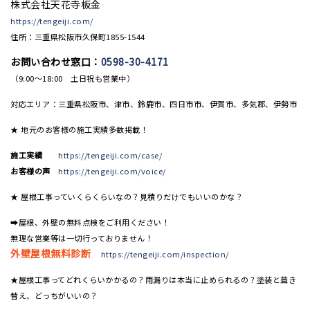
株式会社天花寺板金
https://tengeiji.com/
住所：三重県松阪市久保町1855-1544
お問い合わせ窓口：
0598-30-4171
（9:00〜18:00 土日祝も営業中）
対応エリア：三重県松阪市、津市、鈴鹿市、四日市市、伊賀市、多気郡、伊勢市
★ 地元のお客様の施工実績多数掲載！
施工実績
https://tengeiji.com/case/
お客様の声
https://tengeiji.com/voice/
★ 屋根工事っていくらくらいなの？見積りだけでもいいのかな？
➡屋根、外壁の無料点検をご利用ください！
無理な営業等は一切行っておりません！
外壁屋根無料診断
https://tengeiji.com/inspection/
★屋根工事ってどれくらいかかるの？雨漏りは本当に止められるの？塗装と葺き
替え、どっちがいいの？