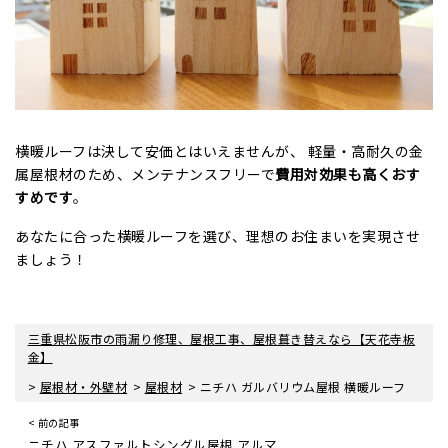
横暖ルーフは決して安価とはいえませんが、 軽量・高耐久の金
属屋根材のため、メンテナンスフリーで
費用対効果も高くおす
すめです
。
あなたに合った横暖ルーフを選び、理想のお住まいを実現させ
ましょう！
三重県松阪市の雨漏り修理、屋根工事、屋根葺き替えなら【天花寺板
金】
>
>
>
屋根材・外壁材
屋根材
ニチハ ガルバリウム屋根 横暖ルーフ
< 前の記事
ニチハ アスファルトシングル屋根 アルマ