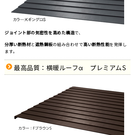
ジョイント部の気密性を高めた構造
で、
分厚い断熱材
と
遮熱鋼板
の組み合わせで
高い断熱性能
を発揮し
ます。
最高品質：横暖ルーフα プレミアムS