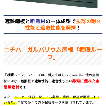
遮熱鋼板と
断熱材
の一体成型で
抜群の耐久
性能と遮熱性能を発揮
！
ニチハ ガルバリウム屋根「横暖ルー
フ」
『
横暖ルーフ
』シリーズは、耐久性はもちろんの事、他の屋根
非常に優れた金
材にはない
断熱性
や
遮熱性能、遮音性
も高い
属屋根材
です。
また、
メーカー保証に関しても非常に手厚い保証が用意されて
いる為、
年間で多くの方が横暖ルーフを使用されています。