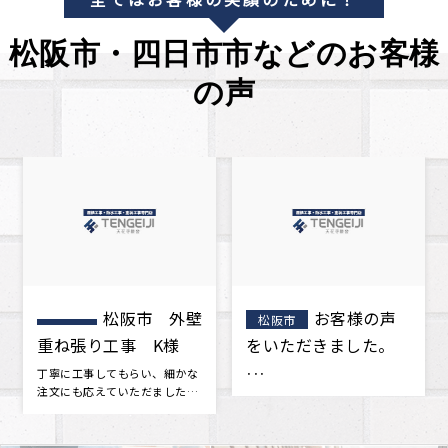
松阪市・四日市市などのお客様
の声
の声
松阪市 屋
松阪市 外
松阪市
た。
根工事 葺き替え工
重ね張り工事 K様
事 A様邸
今回築年数が15年をすぎ、一度
丁寧に工事してもらい、細か
点検をした方がいいかもしれな
注文にも応えていただました
いと思い地元の屋根屋さんを探
新築当時に戻ったみたいです
しまし･･･
つい･･･