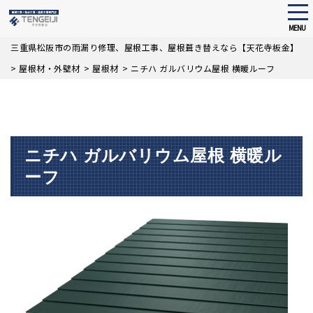
tog
nav
MENU
Skip
三重県松阪市の雨漏り修理、屋根工事、屋根葺き替えなら【天花寺板金】
to
>
屋根材・外壁材
>
屋根材
>
ニチハ ガルバリウム屋根 横暖ルーフ
main
content
ニチハ ガルバリウム屋根 横暖ル
ーフ