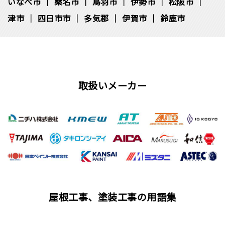
いなべ市
桑名市
鳥羽市
伊勢市
松阪市
津市
四日市市
多気郡
伊賀市
鈴鹿市
取扱いメーカー
屋根工事、塗装工事の用語集