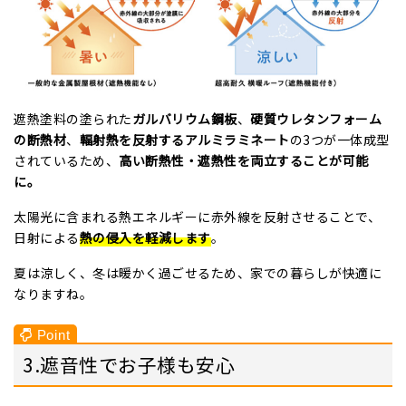
遮熱塗料の塗られた
ガルバリウム鋼板
、
硬質ウレタンフォーム
の断熱材
、
輻射熱を反射するアルミラミネート
の
3
つが一体成型
されているため、
高い断熱性・遮熱性を両立することが可能
に。
太陽光に含まれる熱エネルギーに赤外線を反射させることで、
日射による
熱の侵入を軽減します
。
夏は涼しく、冬は暖かく過ごせるため、家での暮らしが快適に
なりますね。
3.遮音性でお子様も安心