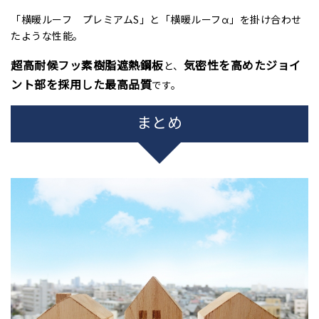
「横暖ルーフ プレミアム
S
」と「横暖ルーフ
α
」を掛け合わせ
たような性能。
超高耐候フッ素樹脂遮熱鋼板
気密性を高めたジョイ
と、
ント部を採用した最高品質
。
です
まとめ