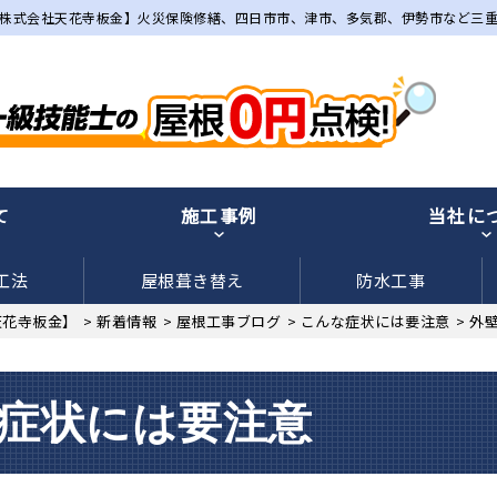
株式会社天花寺板金】火災保険修繕、四日市市、津市、多気郡、伊勢市など三
て
施工事例
当社に
工法
屋根葺き替え
防水工事
天花寺板金】
>
新着情報
>
屋根工事ブログ
>
こんな症状には要注意
>
外
症状には要注意