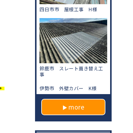
四日市市 屋根工事 H様
鈴鹿市 スレート葺き替え工
事
。
伊勢市 外壁カバー K様
more