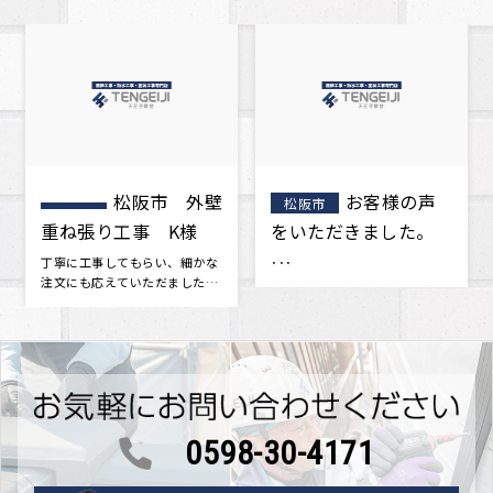
お客様の声
松阪市 屋
松阪市
松阪市
をいただきました。
根工事 葺き替え工
事 A様邸
･･･
今回築年数が15年をすぎ、一度
点検をした方がいいかもしれな
いと思い地元の屋根屋さんを探
しまし･･･
0598-30-4171