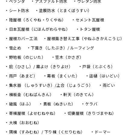
ベランダ
アスファルト防水
ウレタン防水
シート防水
塗膜防水（とまくぼうすい）
陸屋根（ろくやね・りくやね）
セメント瓦屋根
日本瓦屋根（にほんがわらやね）
トタン屋根
屋根カバー工法
屋根葺き替え工事（やねふきかえこうじ）
雪止め
下葺き（したぶき）/ ルーフィング
野地板（のじいた）
笠木（かさぎ）
庇（ひさし）/ 霧よけ（きりよけ）
戸袋（とぶくろ）
雨戸（あまど）
幕板（まくいた）
這樋（はいどい）
集水器 （しゅうすいき）/上合（じょうごう）
雨どい
棟板金（むねばんきん）
軒天（のきてん）
破風（はふ）
貫板（ぬきいた）
ケラバ
寄棟屋根（よせむねやね）
切妻屋根（きりづまやね）
大棟（おおむね）
隅棟（すみむね）/ 下り棟（くだりむね）
ドーマー