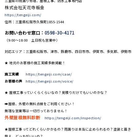
三重県の雨漏り修理、屋根工事、防水工事専門店
株式会社天花寺板金
https://tengeiji.com/
住所：三重県松阪市久保町1855-1544
お問い合わせ窓口：
0598-30-4171
（9:00〜18:00 土日祝も営業中）
対応エリア：三重県松阪市、津市、鈴鹿市、四日市市、伊賀市、多気郡、伊勢市
★ 地元のお客様の施工実績多数掲載！
施工実績
https://tengeiji.com/case/
お客様の声
https://tengeiji.com/voice/
★ 屋根工事っていくらくらいなの？見積りだけでもいいのかな？
➡屋根、外壁の無料点検をご利用ください！
無理な営業等は一切行っておりません！
外壁屋根無料診断
https://tengeiji.com/inspection/
★屋根工事ってどれくらいかかるの？雨漏りは本当に止められるの？塗装と葺き
替え、どっちがいいの？