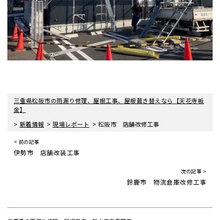
三重県松阪市の雨漏り修理、屋根工事、屋根葺き替えなら【天花寺板
金】
>
>
>
新着情報
現場レポート
松阪市 店舗改修工事
< 前の記事
伊勢市 店舗改装工事
次の記事 >
鈴鹿市 物流倉庫改修工事