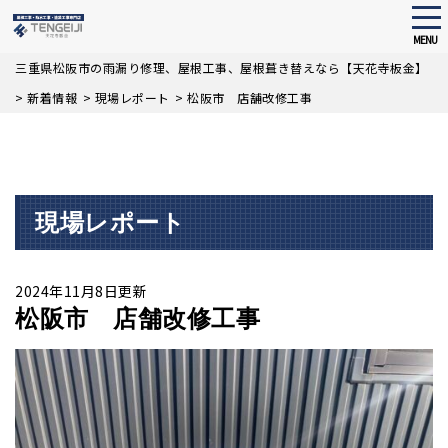
tog
nav
MENU
Skip
三重県松阪市の雨漏り修理、屋根工事、屋根葺き替えなら【天花寺板金】
to
>
新着情報
>
現場レポート
>
松阪市 店舗改修工事
main
content
現場レポート
2024年11月8日更新
松阪市 店舗改修工事