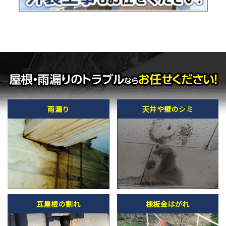
雨漏り
天井や壁のシミ
瓦屋根の割れ
棟板金はがれ