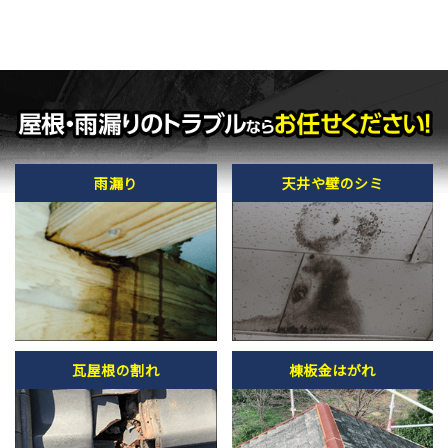
雨漏り
天井や壁のシミ
瓦屋根の割れ
棟板金はがれ