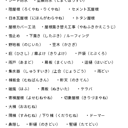
シート防水
塗膜防水（とまくぼうすい）
陸屋根（ろくやね・りくやね）
セメント瓦屋根
日本瓦屋根（にほんがわらやね）
トタン屋根
屋根カバー工法
屋根葺き替え工事（やねふきかえこうじ）
雪止め
下葺き（したぶき）/ ルーフィング
野地板（のじいた）
笠木（かさぎ）
庇（ひさし）/ 霧よけ（きりよけ）
戸袋（とぶくろ）
雨戸（あまど）
幕板（まくいた）
這樋（はいどい）
集水器 （しゅうすいき）/上合（じょうごう）
雨どい
棟板金（むねばんきん）
軒天（のきてん）
破風（はふ）
貫板（ぬきいた）
ケラバ
寄棟屋根（よせむねやね）
切妻屋根（きりづまやね）
大棟（おおむね）
隅棟（すみむね）/ 下り棟（くだりむね）
ドーマー
鼻隠し
軒樋（のきどい）
竪樋（たてどい）