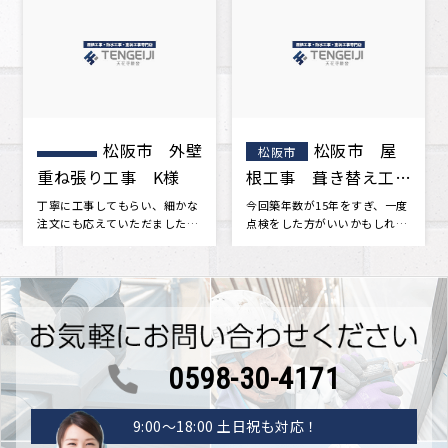
松阪市 屋
お客様の声
松阪市
松阪市
根工事 葺き替え工
をいただきました。
事 A様邸
今回築年数が15年をすぎ、一度
･･･
点検をした方がいいかもしれな
いと思い地元の屋根屋さんを探
しまし･･･
0598-30-4171
9:00〜18:00 土日祝も対応！