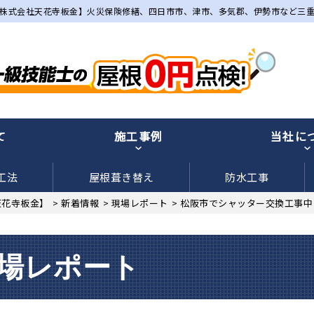
株式会社天花寺板金】火災保険修繕、四日市市、津市、多気郡、伊勢市など三
て
施工事例
当社に
工法
屋根葺き替え
防水工事
天花寺板金】
>
新着情報
>
現場レポート
>
松阪市でシャッター交換工事中
場レポート