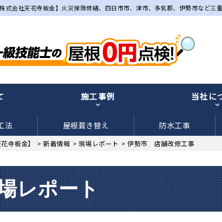
株式会社天花寺板金】火災保険修繕、四日市市、津市、多気郡、伊勢市など三
て
施工事例
当社に
工法
屋根葺き替え
防水工事
天花寺板金】
>
新着情報
>
現場レポート
>
伊勢市 店舗改修工事
場レポート