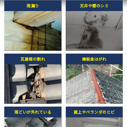
雨漏り
天井や壁のシミ
瓦屋根の割れ
棟板金はがれ
雨どいが外れている
屋上やベランダのヒビ