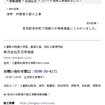
>
>
>
新着情報
お知らせ
スレート遮熱工事始めました！
< 前の記事
津市 外壁張り替え工事
次の記事 >
多気郡多気町で雨漏りの現場調査にうかがいました。
三重県の雨漏り修理、屋根工事、防水工事専門店
株式会社天花寺板金
https://tengeiji.com/
住所：三重県松阪市久保町1855-1544
お問い合わせ窓口：
0598-30-4171
（9:00〜18:00 土日祝も営業中）
対応エリア：三重県松阪市、津市、鈴鹿市、四日市市、伊賀市、多気郡、伊勢市
★ 地元のお客様の施工実績多数掲載！
施工実績
https://tengeiji.com/case/