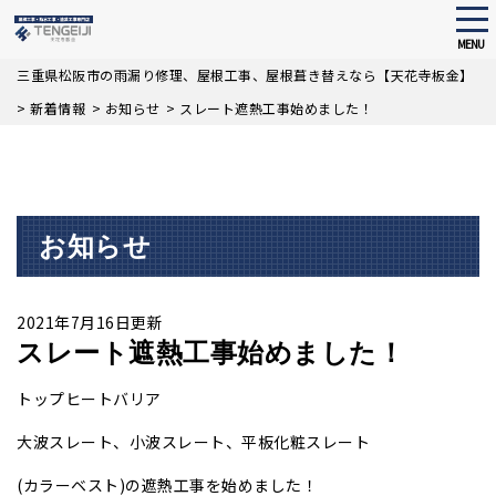
tog
nav
MENU
Skip
三重県松阪市の雨漏り修理、屋根工事、屋根葺き替えなら【天花寺板金】
to
>
新着情報
>
お知らせ
>
スレート遮熱工事始めました！
main
content
お知らせ
2021年7月16日更新
スレート遮熱工事始めました！
トップヒートバリア
大波スレート、小波スレート、平板化粧スレート
(カラーベスト)の遮熱工事を始めました！