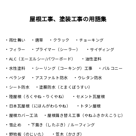
屋根工事、塗装工事の用語集
雨仕舞い
唐草
クラック
チョーキング
フィラー
プライマー（シーラー）
サイディング
ALC（エーエルシー/パワーボード）
油性塗料
水性塗料
シーリング（コーキング）工事
バルコニー
ベランダ
アスファルト防水
ウレタン防水
シート防水
塗膜防水（とまくぼうすい）
陸屋根（ろくやね・りくやね）
セメント瓦屋根
日本瓦屋根（にほんがわらやね）
トタン屋根
屋根カバー工法
屋根葺き替え工事（やねふきかえこうじ）
雪止め
下葺き（したぶき）/ ルーフィング
野地板（のじいた）
笠木（かさぎ）