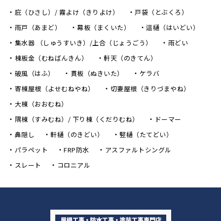
庇（ひさし）/ 霧よけ（きりよけ）
戸袋（とぶくろ）
雨戸（あまど）
幕板（まくいた）
這樋（はいどい）
集水器 （しゅうすいき）/上合（じょうごう）
雨どい
棟板金（むねばんきん）
軒天（のきてん）
破風（はふ）
貫板（ぬきいた）
ケラバ
寄棟屋根（よせむねやね）
切妻屋根（きりづまやね）
大棟（おおむね）
隅棟（すみむね）/ 下り棟（くだりむね）
ドーマー
鼻隠し
軒樋（のきどい）
竪樋（たてどい）
パラペット
FRP防水
アスファルトシングル
スレート
コロニアル