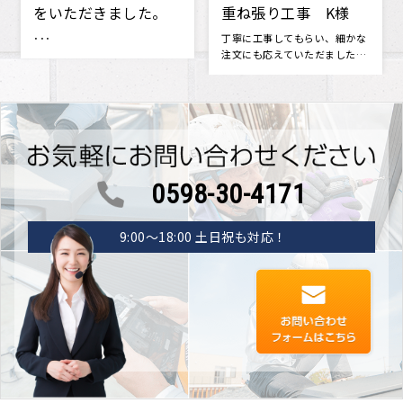
重ね張り工事 K様
根工事 葺き替え工
事 A様邸
丁寧に工事してもらい、細かな
今回築年数が15年をすぎ、一度
注文にも応えていただました。
点検をした方がいいかもしれな
新築当時に戻ったみたいです。
いと思い地元の屋根屋さんを探
つい･･･
しまし･･･
0598-30-4171
9:00〜18:00 土日祝も対応！