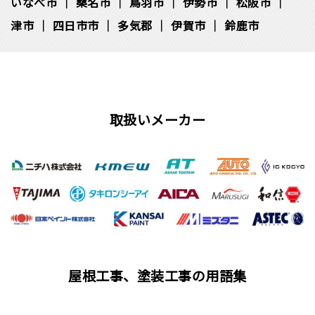
いなべ市
桑名市
鳥羽市
伊勢市
松阪市
津市
四日市市
多気郡
伊賀市
鈴鹿市
取扱いメーカー
屋根工事、塗装工事の用語集