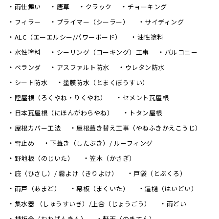
雨仕舞い
唐草
クラック
チョーキング
フィラー
プライマー（シーラー）
サイディング
ALC（エーエルシー/パワーボード）
油性塗料
水性塗料
シーリング（コーキング）工事
バルコニー
ベランダ
アスファルト防水
ウレタン防水
シート防水
塗膜防水（とまくぼうすい）
陸屋根（ろくやね・りくやね）
セメント瓦屋根
日本瓦屋根（にほんがわらやね）
トタン屋根
屋根カバー工法
屋根葺き替え工事（やねふきかえこうじ）
雪止め
下葺き（したぶき）/ ルーフィング
野地板（のじいた）
笠木（かさぎ）
庇（ひさし）/ 霧よけ（きりよけ）
戸袋（とぶくろ）
雨戸（あまど）
幕板（まくいた）
這樋（はいどい）
集水器 （しゅうすいき）/上合（じょうごう）
雨どい
棟板金（むねばんきん）
軒天（のきてん）