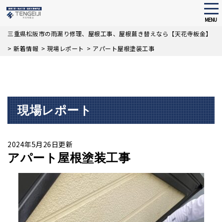
tog
nav
MENU
Skip
三重県松阪市の雨漏り修理、屋根工事、屋根葺き替えなら【天花寺板金】
to
>
新着情報
>
現場レポート
>
アパート屋根塗装工事
main
content
現場レポート
2024年5月26日更新
アパート屋根塗装工事