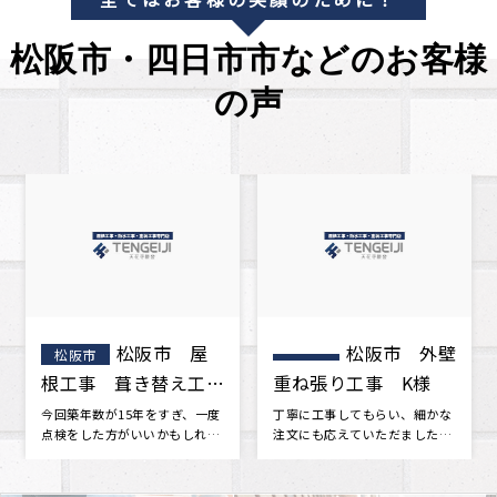
松阪市・四日市市などのお客様
の声
お客様の声
松阪市 屋
松阪市
松阪市
をいただきました。
根工事 葺き替え工
事 A様邸
･･･
今回築年数が15年をすぎ、一度
点検をした方がいいかもしれな
いと思い地元の屋根屋さんを探
しまし･･･