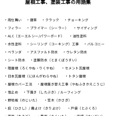
屋根工事、塗装工事の用語集
雨仕舞い
唐草
クラック
チョーキング
フィラー
プライマー（シーラー）
サイディング
ALC（エーエルシー/パワーボード）
油性塗料
水性塗料
シーリング（コーキング）工事
バルコニー
ベランダ
アスファルト防水
ウレタン防水
シート防水
塗膜防水（とまくぼうすい）
陸屋根（ろくやね・りくやね）
セメント瓦屋根
日本瓦屋根（にほんがわらやね）
トタン屋根
屋根カバー工法
屋根葺き替え工事（やねふきかえこうじ）
雪止め
下葺き（したぶき）/ ルーフィング
野地板（のじいた）
笠木（かさぎ）
庇（ひさし）/ 霧よけ（きりよけ）
戸袋（とぶくろ）