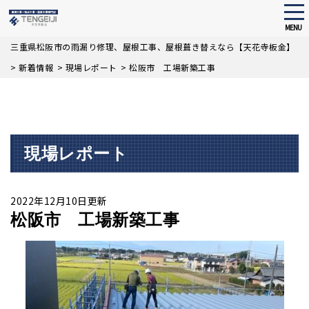
tog
nav
MENU
Skip
三重県松阪市の雨漏り修理、屋根工事、屋根葺き替えなら【天花寺板金】
to
>
新着情報
>
現場レポート
>
松阪市 工場新築工事
main
content
現場レポート
2022年12月10日更新
松阪市 工場新築工事