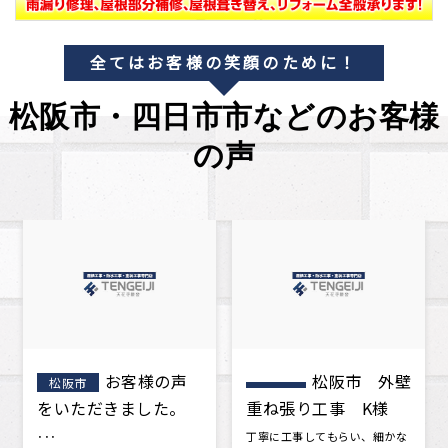
全てはお客様の笑顔のために！
松阪市・四日市市などのお客様
の声
松阪市 外壁
松阪市 屋
松阪市
重ね張り工事 K様
根工事 葺き替え工
事 A様邸
丁寧に工事してもらい、細かな
今回築年数が15年をすぎ、一度