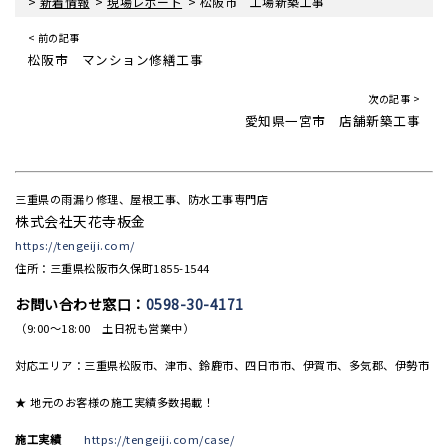
>
>
>
新着情報
現場レポート
松阪市 工場新築工事
< 前の記事
松阪市 マンション修繕工事
次の記事 >
愛知県一宮市 店舗新築工事
三重県の雨漏り修理、屋根工事、防水工事専門店
株式会社天花寺板金
https://tengeiji.com/
住所：三重県松阪市久保町1855-1544
お問い合わせ窓口：
0598-30-4171
（9:00〜18:00 土日祝も営業中）
対応エリア：三重県松阪市、津市、鈴鹿市、四日市市、伊賀市、多気郡、伊勢市
★ 地元のお客様の施工実績多数掲載！
施工実績
https://tengeiji.com/case/