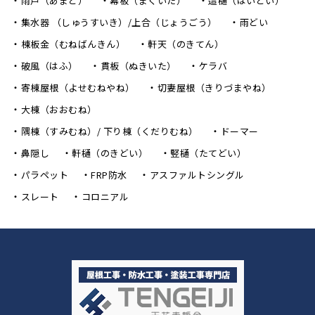
雨戸（あまど）
幕板（まくいた）
這樋（はいどい）
集水器 （しゅうすいき）/上合（じょうごう）
雨どい
棟板金（むねばんきん）
軒天（のきてん）
破風（はふ）
貫板（ぬきいた）
ケラバ
寄棟屋根（よせむねやね）
切妻屋根（きりづまやね）
大棟（おおむね）
隅棟（すみむね）/ 下り棟（くだりむね）
ドーマー
鼻隠し
軒樋（のきどい）
竪樋（たてどい）
パラペット
FRP防水
アスファルトシングル
スレート
コロニアル