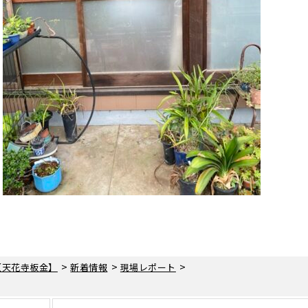
>
>
>
【天花寺板金】
新着情報
現場レポート