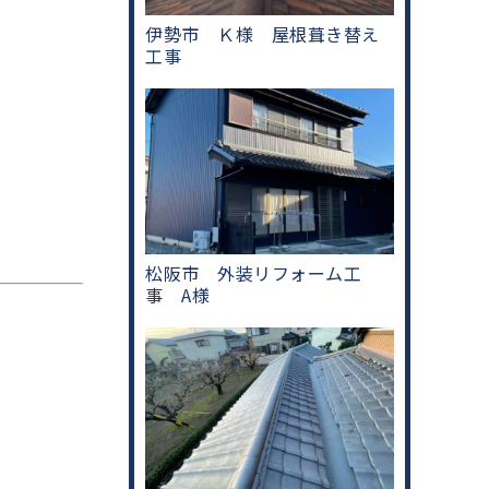
伊勢市 Ｋ様 屋根葺き替え
工事
松阪市 外装リフォーム工
事 A様