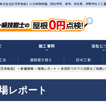
株式会社天花寺板金】火災保険修繕、四日市市、津市、多気郡、伊勢市など三
て
施工事例
当社に
工法
屋根葺き替え
防水工事
天花寺板金】
>
新着情報
>
現場レポート
>
多気町でガラス交換をご依頼い
場レポート