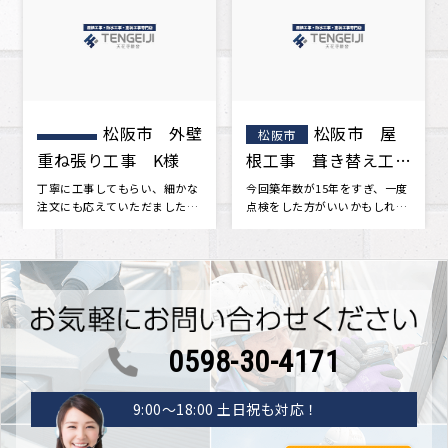
松阪市 屋
お客様の声
松阪市
松阪市
根工事 葺き替え工
をいただきました。
事 A様邸
今回築年数が15年をすぎ、一度
･･･
点検をした方がいいかもしれな
いと思い地元の屋根屋さんを探
しまし･･･
0598-30-4171
9:00〜18:00 土日祝も対応！