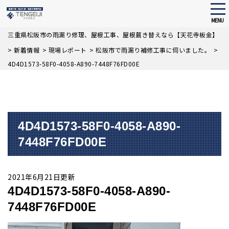
tog
nav
MENU
Skip
三重県松阪市の雨漏り修理、屋根工事、屋根葺き替えなら【天花寺板金】
to
>
新着情報
>
現場レポート
>
松阪市で雨漏り補修工事に伺いました。
>
main
content
4D4D1573-58F0-4058-A890-7448F76FD00E
4D4D1573-58F0-4058-A890-
7448F76FD00E
2021年6月21日更新
4D4D1573-58F0-4058-A890-
7448F76FD00E