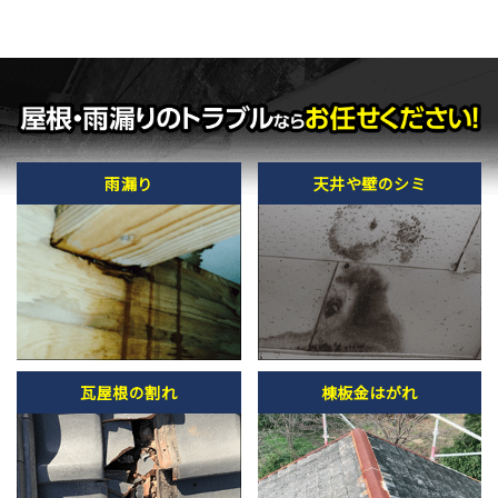
雨漏り
天井や壁のシミ
瓦屋根の割れ
棟板金はがれ