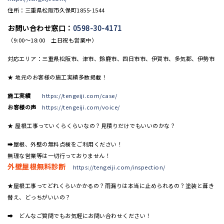
住所：三重県松阪市久保町1855-1544
お問い合わせ窓口：
0598-30-4171
（9:00〜18:00 土日祝も営業中）
対応エリア：三重県松阪市、津市、鈴鹿市、四日市市、伊賀市、多気郡、伊勢市
★ 地元のお客様の施工実績多数掲載！
施工実績
https://tengeiji.com/case/
お客様の声
https://tengeiji.com/voice/
★ 屋根工事っていくらくらいなの？見積りだけでもいいのかな？
➡屋根、外壁の無料点検をご利用ください！
無理な営業等は一切行っておりません！
外壁屋根無料診断
https://tengeiji.com/inspection/
★屋根工事ってどれくらいかかるの？雨漏りは本当に止められるの？塗装と葺き
替え、どっちがいいの？
➡ どんなご質問でもお気軽にお問い合わせください！