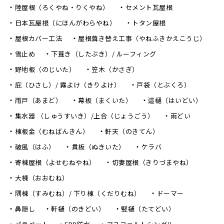
陸屋根（ろくやね・りくやね）
セメント瓦屋根
日本瓦屋根（にほんがわらやね）
トタン屋根
屋根カバー工法
屋根葺き替え工事（やねふきかえこうじ）
雪止め
下葺き（したぶき）/ ルーフィング
野地板（のじいた）
笠木（かさぎ）
庇（ひさし）/ 霧よけ（きりよけ）
戸袋（とぶくろ）
雨戸（あまど）
幕板（まくいた）
這樋（はいどい）
集水器 （しゅうすいき）/上合（じょうごう）
雨どい
棟板金（むねばんきん）
軒天（のきてん）
破風（はふ）
貫板（ぬきいた）
ケラバ
寄棟屋根（よせむねやね）
切妻屋根（きりづまやね）
大棟（おおむね）
隅棟（すみむね）/ 下り棟（くだりむね）
ドーマー
鼻隠し
軒樋（のきどい）
竪樋（たてどい）