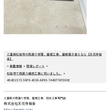
三重県松阪市の雨漏り修理、屋根工事、屋根葺き替えなら【天花寺板
金】
>
>
>
新着情報
現場レポート
>
松阪市で雨漏り補修工事に伺いました。
4D4D1573-58F0-4058-A890-7448F76FD00E
三重県の雨漏り修理、屋根工事、防水工事専門店
株式会社天花寺板金
https://tengeiji.com/