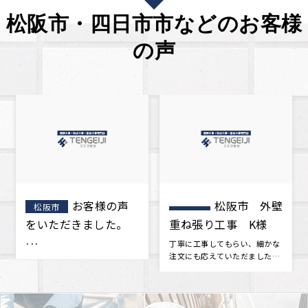
松阪市・四日市市などのお客様
の声
松阪市 外壁
松阪市 屋
松阪市
重ね張り工事 K様
根工事 葺き替え工
事 A様邸
丁寧に工事してもらい、細かな
今回築年数が15年をすぎ、一度
注文にも応えていただました。
点検をした方がいいかもしれな
新築当時に戻ったみたいです。
いと思い地元の屋根屋さんを探
つい･･･
しまし･･･