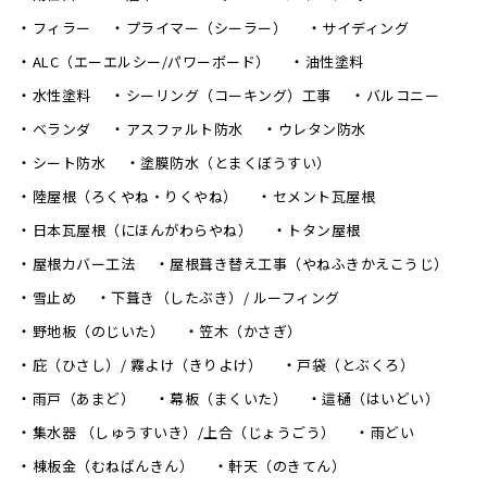
フィラー
プライマー（シーラー）
サイディング
ALC（エーエルシー/パワーボード）
油性塗料
水性塗料
シーリング（コーキング）工事
バルコニー
ベランダ
アスファルト防水
ウレタン防水
シート防水
塗膜防水（とまくぼうすい）
陸屋根（ろくやね・りくやね）
セメント瓦屋根
日本瓦屋根（にほんがわらやね）
トタン屋根
屋根カバー工法
屋根葺き替え工事（やねふきかえこうじ）
雪止め
下葺き（したぶき）/ ルーフィング
野地板（のじいた）
笠木（かさぎ）
庇（ひさし）/ 霧よけ（きりよけ）
戸袋（とぶくろ）
雨戸（あまど）
幕板（まくいた）
這樋（はいどい）
集水器 （しゅうすいき）/上合（じょうごう）
雨どい
棟板金（むねばんきん）
軒天（のきてん）