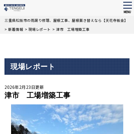
tog
nav
MENU
Skip
三重県松阪市の雨漏り修理、屋根工事、屋根葺き替えなら【天花寺板金】
to
>
新着情報
>
現場レポート
>
津市 工場増築工事
main
content
現場レポート
2026年2月23日更新
津市 工場増築工事