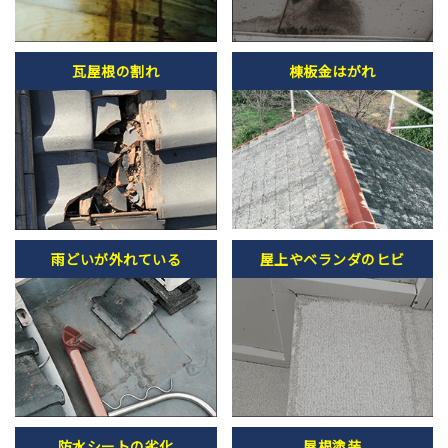
瓦屋根の割れ
棟板金はがれ
雨どいが外れている
屋上やベランダのヒビ
防水シートの劣化
屋根塗装