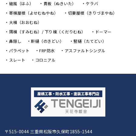
破風（はふ）
貫板（ぬきいた）
ケラバ
寄棟屋根（よせむねやね）
切妻屋根（きりづまやね）
大棟（おおむね）
隅棟（すみむね）/ 下り棟（くだりむね）
ドーマー
鼻隠し
軒樋（のきどい）
竪樋（たてどい）
パラペット
FRP防水
アスファルトシングル
スレート
コロニアル
〒515-0044 三重県松阪市久保町1855-1544