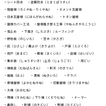
シート防水
塗膜防水（とまくぼうすい）
陸屋根（ろくやね・りくやね）
セメント瓦屋根
日本瓦屋根（にほんがわらやね）
トタン屋根
屋根カバー工法
屋根葺き替え工事（やねふきかえこうじ）
雪止め
下葺き（したぶき）/ ルーフィング
野地板（のじいた）
笠木（かさぎ）
庇（ひさし）/ 霧よけ（きりよけ）
戸袋（とぶくろ）
雨戸（あまど）
幕板（まくいた）
這樋（はいどい）
集水器 （しゅうすいき）/上合（じょうごう）
雨どい
棟板金（むねばんきん）
軒天（のきてん）
破風（はふ）
貫板（ぬきいた）
ケラバ
寄棟屋根（よせむねやね）
切妻屋根（きりづまやね）
大棟（おおむね）
隅棟（すみむね）/ 下り棟（くだりむね）
ドーマー
鼻隠し
軒樋（のきどい）
竪樋（たてどい）