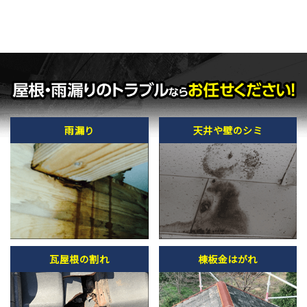
雨漏り
天井や壁のシミ
瓦屋根の割れ
棟板金はがれ