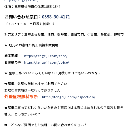
住所：三重県松阪市久保町1855-1544
お問い合わせ窓口：
0598-30-4171
（9:00〜18:00 土日祝も営業中）
対応エリア：三重県松阪市、津市、鈴鹿市、四日市市、伊賀市、多気郡、伊勢市
★ 地元のお客様の施工実績多数掲載！
施工実績
https://tengeiji.com/case/
お客様の声
https://tengeiji.com/voice/
★ 屋根工事っていくらくらいなの？見積りだけでもいいのかな？
➡屋根、外壁の無料点検をご利用ください！
無理な営業等は一切行っておりません！
外壁屋根無料診断
https://tengeiji.com/inspection/
★屋根工事ってどれくらいかかるの？雨漏りは本当に止められるの？塗装と葺き
替え、どっちがいいの？
➡ どんなご質問でもお気軽にお問い合わせください！