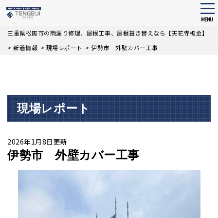
tog
nav
MENU
Skip
三重県松阪市の雨漏り修理、屋根工事、屋根葺き替えなら【天花寺板金】
to
>
新着情報
>
現場レポート
>
伊勢市 外壁カバー工事
main
content
現場レポート
2026年1月8日更新
伊勢市 外壁カバー工事