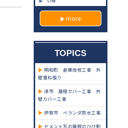
事 O様
more
TOPICS
明和町 倉庫改修工事 外
壁重ね張り
津市 屋根カバー工事 外
壁カバー工事
伊賀市 ベランダ防水工事
セメント瓦の屋根のひび割