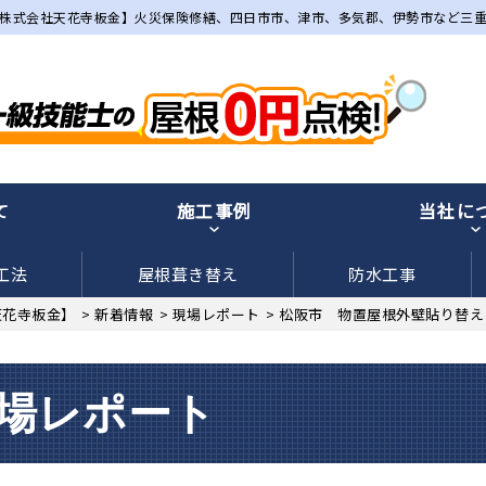
株式会社天花寺板金】火災保険修繕、四日市市、津市、多気郡、伊勢市など三
て
施工事例
当社に
工法
屋根葺き替え
防水工事
天花寺板金】
>
新着情報
>
現場レポート
>
松阪市 物置屋根外壁貼り替え
場レポート