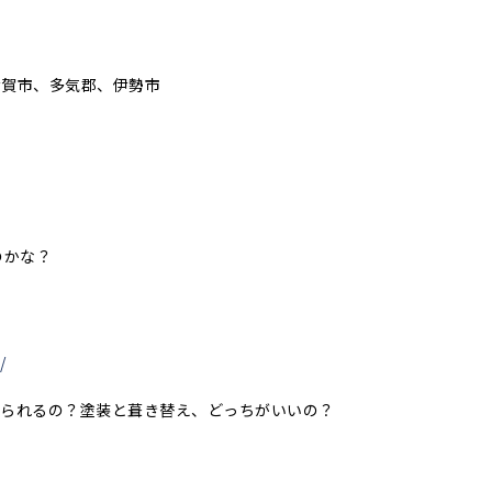
伊賀市、多気郡、伊勢市
のかな？
/
められるの？塗装と葺き替え、どっちがいいの？