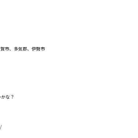
伊賀市、多気郡、伊勢市
のかな？
/