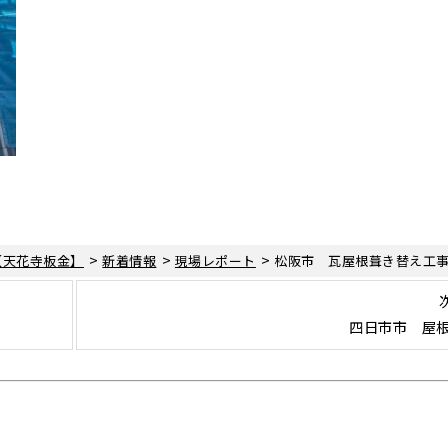
>
>
>
【天花寺板金】
新着情報
現場レポート
松阪市 瓦屋根葺き替え工
四日市市 屋