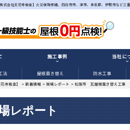
株式会社天花寺板金】火災保険修繕、四日市市、津市、多気郡、伊勢市など三
て
施工事例
当社に
工法
屋根葺き替え
防水工事
天花寺板金】
>
新着情報
>
現場レポート
>
松阪市 瓦屋根葺き替え工事
場レポート