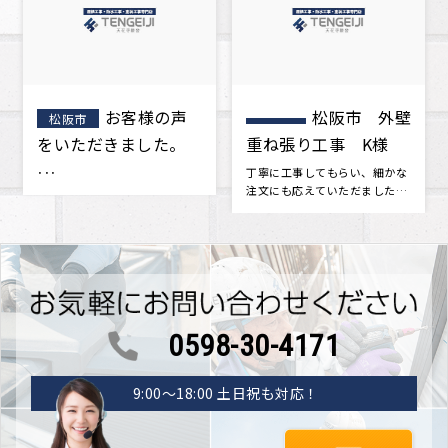
松阪市 外壁
松阪市 屋
松阪市
重ね張り工事 K様
根工事 葺き替え工
事 A様邸
丁寧に工事してもらい、細かな
今回築年数が15年をすぎ、一度
注文にも応えていただました。
点検をした方がいいかもしれな
新築当時に戻ったみたいです。
いと思い地元の屋根屋さんを探
つい･･･
しまし･･･
0598-30-4171
9:00〜18:00 土日祝も対応！