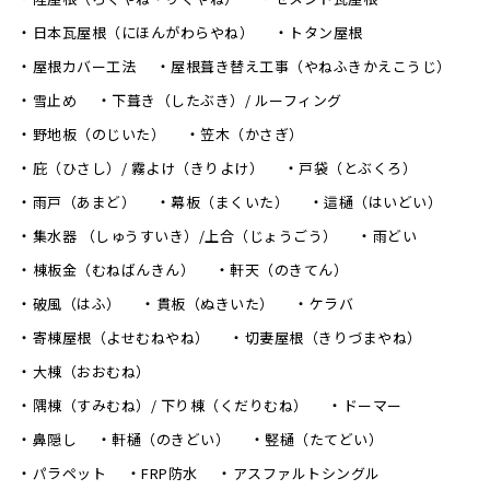
日本瓦屋根（にほんがわらやね）
トタン屋根
屋根カバー工法
屋根葺き替え工事（やねふきかえこうじ）
雪止め
下葺き（したぶき）/ ルーフィング
野地板（のじいた）
笠木（かさぎ）
庇（ひさし）/ 霧よけ（きりよけ）
戸袋（とぶくろ）
雨戸（あまど）
幕板（まくいた）
這樋（はいどい）
集水器 （しゅうすいき）/上合（じょうごう）
雨どい
棟板金（むねばんきん）
軒天（のきてん）
破風（はふ）
貫板（ぬきいた）
ケラバ
寄棟屋根（よせむねやね）
切妻屋根（きりづまやね）
大棟（おおむね）
隅棟（すみむね）/ 下り棟（くだりむね）
ドーマー
鼻隠し
軒樋（のきどい）
竪樋（たてどい）
パラペット
FRP防水
アスファルトシングル