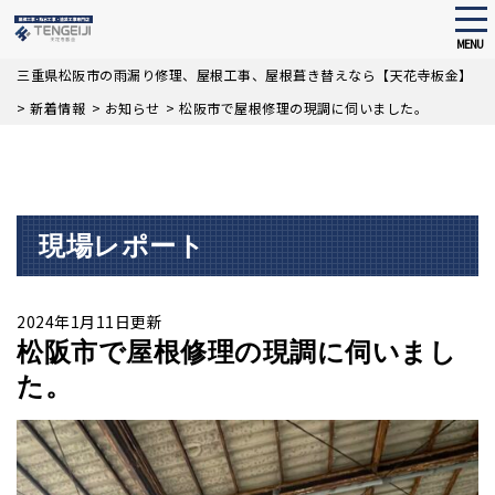
tog
nav
MENU
Skip
三重県松阪市の雨漏り修理、屋根工事、屋根葺き替えなら【天花寺板金】
to
>
新着情報
>
お知らせ
>
松阪市で屋根修理の現調に伺いました。
main
content
現場レポート
2024年1月11日更新
松阪市で屋根修理の現調に伺いまし
た。