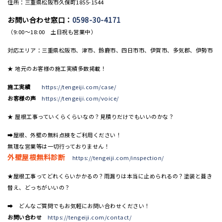
住所：三重県松阪市久保町1855-1544
お問い合わせ窓口：
0598-30-4171
（9:00〜18:00 土日祝も営業中）
対応エリア：三重県松阪市、津市、鈴鹿市、四日市市、伊賀市、多気郡、伊勢市
★ 地元のお客様の施工実績多数掲載！
施工実績
https://tengeiji.com/case/
お客様の声
https://tengeiji.com/voice/
★ 屋根工事っていくらくらいなの？見積りだけでもいいのかな？
➡屋根、外壁の無料点検をご利用ください！
無理な営業等は一切行っておりません！
外壁屋根無料診断
https://tengeiji.com/inspection/
★屋根工事ってどれくらいかかるの？雨漏りは本当に止められるの？塗装と葺き
替え、どっちがいいの？
➡ どんなご質問でもお気軽にお問い合わせください！
お問い合わせ
https://tengeiji.com/contact/