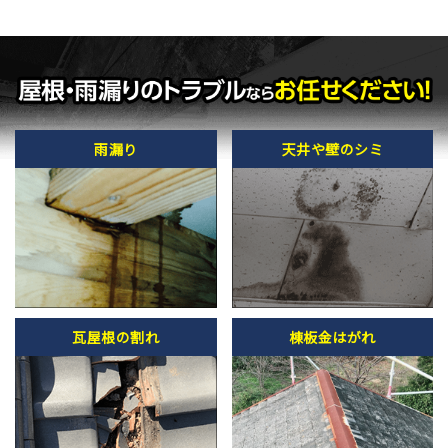
雨漏り
天井や壁のシミ
瓦屋根の割れ
棟板金はがれ