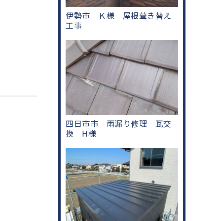
伊勢市 Ｋ様 屋根葺き替え
工事
四日市市 雨漏り修理 瓦交
換 H様