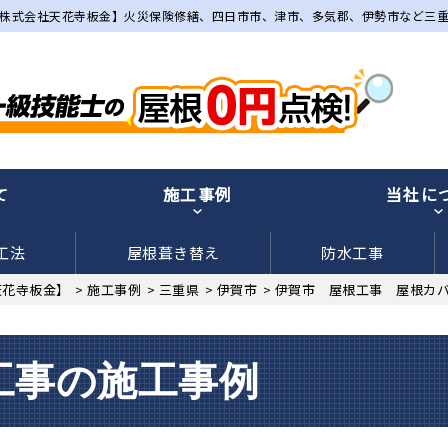
株式会社天花寺板金】火災保険修繕、四日市市、津市、多気郡、伊勢市など三
て
施工事例
当社に
工法
屋根葺き替え
防水工事
天花寺板金】
>
施工事例
>
三重県
>
伊賀市
>
伊賀市 屋根工事 屋根カバ
工事の施工事例