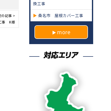
換工事
桑名市 屋根カバー工事
次の記事 >
工事 K様
more