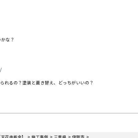
のかな？
/
められるの？塗装と葺き替え、どっちがいいの？
>
>
>
>
【天花寺板金】
施工事例
三重県
伊賀市