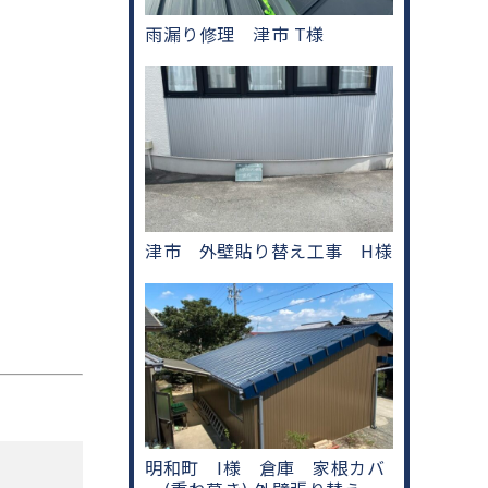
雨漏り修理 津市 T様
津市 外壁貼り替え工事 H様
明和町 I様 倉庫 家根カバ