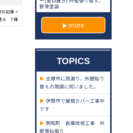
ー(重ね葺き) 外壁張り替え、
鉄骨塗装
次の記事 >
替え T様
more
TOPICS
志摩市に雨漏り、外壁貼り
替えの現調に伺いました。
伊勢市で屋根カバー工事中
です
明和町 倉庫改修工事 外
壁重ね張り