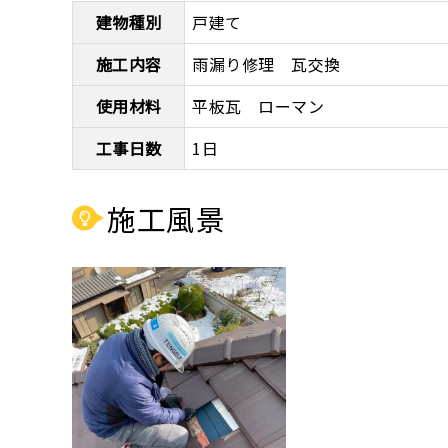
建物種別
戸建て
施工内容
雨漏り修理 瓦交換
使用材料
平板瓦 ローマン
工事日数
1日
施工風景