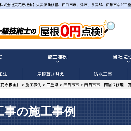
株式会社天花寺板金】火災保険修繕、四日市市、津市、多気郡、伊勢市など三
て
施工事例
当社に
工法
屋根葺き替え
防水工事
天花寺板金】
>
施工事例
>
三重県
>
四日市市
>
四日市市 雨漏り修理 瓦
工事の施工事例