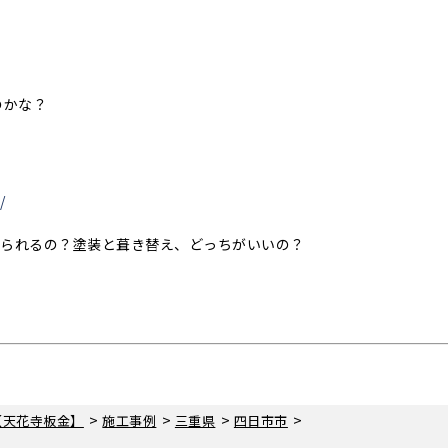
のかな？
/
められるの？塗装と葺き替え、どっちがいいの？
>
>
>
>
【天花寺板金】
施工事例
三重県
四日市市