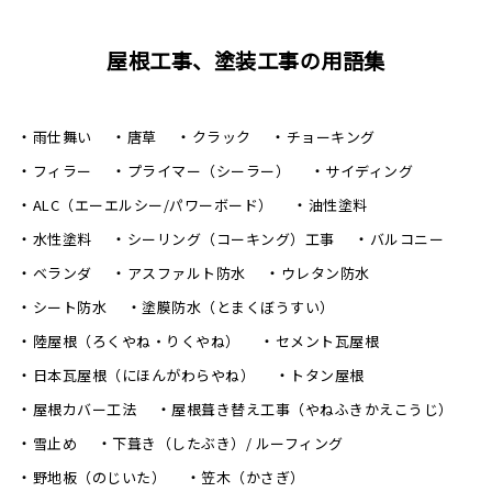
屋根工事、塗装工事の用語集
雨仕舞い
唐草
クラック
チョーキング
フィラー
プライマー（シーラー）
サイディング
ALC（エーエルシー/パワーボード）
油性塗料
水性塗料
シーリング（コーキング）工事
バルコニー
ベランダ
アスファルト防水
ウレタン防水
シート防水
塗膜防水（とまくぼうすい）
陸屋根（ろくやね・りくやね）
セメント瓦屋根
日本瓦屋根（にほんがわらやね）
トタン屋根
屋根カバー工法
屋根葺き替え工事（やねふきかえこうじ）
雪止め
下葺き（したぶき）/ ルーフィング
野地板（のじいた）
笠木（かさぎ）