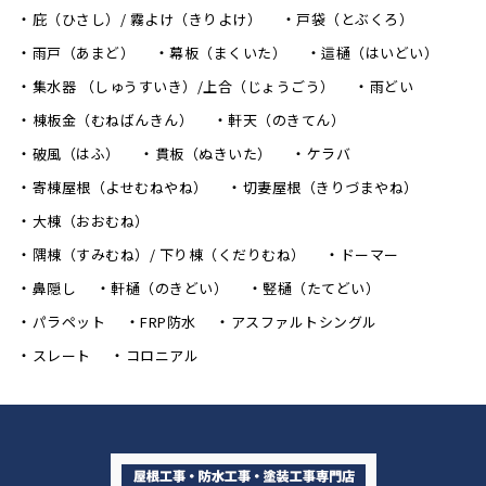
庇（ひさし）/ 霧よけ（きりよけ）
戸袋（とぶくろ）
雨戸（あまど）
幕板（まくいた）
這樋（はいどい）
集水器 （しゅうすいき）/上合（じょうごう）
雨どい
棟板金（むねばんきん）
軒天（のきてん）
破風（はふ）
貫板（ぬきいた）
ケラバ
寄棟屋根（よせむねやね）
切妻屋根（きりづまやね）
大棟（おおむね）
隅棟（すみむね）/ 下り棟（くだりむね）
ドーマー
鼻隠し
軒樋（のきどい）
竪樋（たてどい）
パラペット
FRP防水
アスファルトシングル
スレート
コロニアル