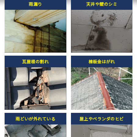
雨漏り
天井や壁のシミ
瓦屋根の割れ
棟板金はがれ
雨どいが外れている
屋上やベランダのヒビ