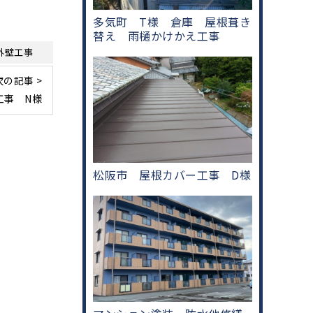
多気町 T様 倉庫 屋根葺き
替え 雨樋かけかえ工事
外壁工事
次の記事 >
工事 N様
松阪市 屋根カバー工事 D様