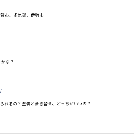
伊賀市、多気郡、伊勢市
のかな？
/
められるの？塗装と葺き替え、どっちがいいの？