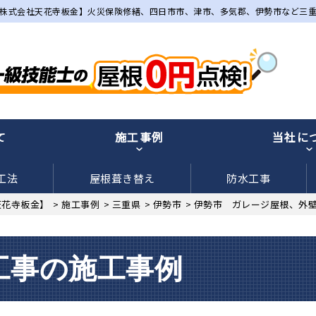
株式会社天花寺板金】火災保険修繕、四日市市、津市、多気郡、伊勢市など三
て
施工事例
当社に
工法
屋根葺き替え
防水工事
天花寺板金】
>
施工事例
>
三重県
>
伊勢市
>
伊勢市 ガレージ屋根、外
工事の施工事例